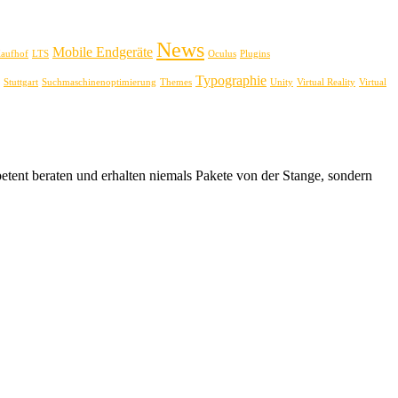
News
Mobile Endgeräte
aufhof
LTS
Oculus
Plugins
Typographie
Stuttgart
Suchmaschinenoptimierung
Themes
Unity
Virtual Reality
Virtual
tent beraten und erhalten niemals Pakete von der Stange, sondern