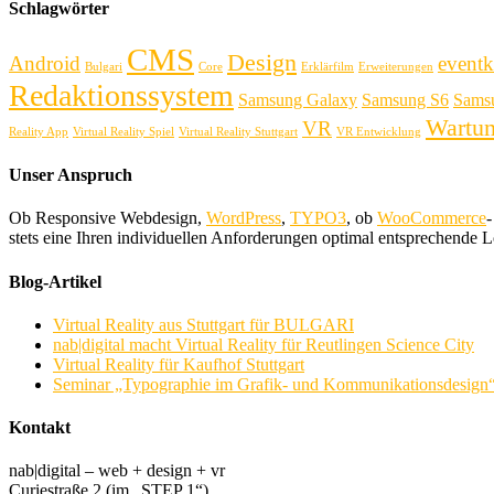
Schlagwörter
CMS
Design
Android
eventk
Bulgari
Core
Erklärfilm
Erweiterungen
Redaktionssystem
Samsung Galaxy
Samsung S6
Sams
Wartu
VR
Reality App
Virtual Reality Spiel
Virtual Reality Stuttgart
VR Entwicklung
Unser Anspruch
Ob Responsive Webdesign,
WordPress
,
TYPO3
, ob
WooCommerce
-
stets eine Ihren individuellen Anforderungen optimal entsprechende 
Blog-Artikel
Virtual Reality aus Stuttgart für BULGARI
nab|digital macht Virtual Reality für Reutlingen Science City
Virtual Reality für Kaufhof Stuttgart
Seminar „Typographie im Grafik- und Kommunikationsdesign“, 
Kontakt
nab|digital – web + design + vr
Curiestraße 2 (im „STEP 1“)