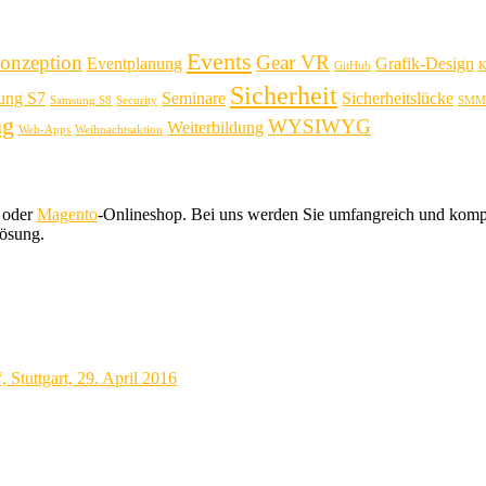
Events
onzeption
Gear VR
Eventplanung
Grafik-Design
GitHub
K
Sicherheit
ung S7
Seminare
Sicherheitslücke
Samsung S8
Security
SMM
ng
WYSIWYG
Weiterbildung
Web-Apps
Weihnachtsaktion
 oder
Magento
-Onlineshop. Bei uns werden Sie umfangreich und kompe
Lösung.
Stuttgart, 29. April 2016