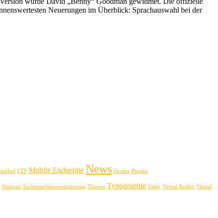
se Version wurde David „Benny“ Goodman gewidmet. Die offizielle
ennenswertesten Neuerungen im Überblick: Sprachauswahl bei der
News
Mobile Endgeräte
aufhof
LTS
Oculus
Plugins
Typographie
Stuttgart
Suchmaschinenoptimierung
Themes
Unity
Virtual Reality
Virtual