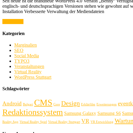
Seit heute ist die brandneue WordPress 4.0 Version „Benny“ verfüg
englisch- und deutschsprachigen Versionen stehen wie gewohnt auf 
Installation Verbesserte Verwaltung der Mediendateien
weiterlesen
Kategorien
Marginalien
SEO
Social Media
TYPO3
Veranstaltungen
Virtual Reality
WordPress Stuttgart
Schlagwörter
CMS
Design
Android
eventk
Bulgari
Core
Erklärfilm
Erweiterungen
Redaktionssystem
Samsung Galaxy
Samsung S6
Sams
Wartu
VR
Reality App
Virtual Reality Spiel
Virtual Reality Stuttgart
VR Entwicklung