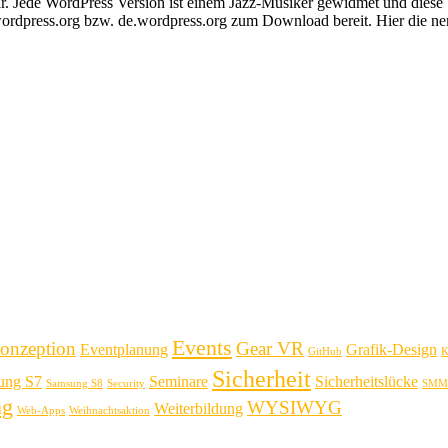
bar. Jede WordPress Version ist einem Jazz-Musiker gewidmet und die
wordpress.org bzw. de.wordpress.org zum Download bereit. Hier die n
Events
onzeption
Gear VR
Eventplanung
Grafik-Design
GitHub
K
Sicherheit
ung S7
Seminare
Sicherheitslücke
Samsung S8
Security
SMM
ng
WYSIWYG
Weiterbildung
Web-Apps
Weihnachtsaktion