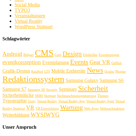
Social Media
TYPO3
Veranstaltungen
Virtual Reality
WordPress Stuttgart
Schlagwörter
CMS
Design
Android
Bulgari
Core
Erklärfilm
Erweiterungen
Events
eventkonzeption
Gear VR
Eventplanung
GitHub
News
Grafik-Design
Mobile Endgeräte
Kaufhof
LTS
Oculus
Plugins
Redaktionssystem
Samsung Galaxy
Samsung S6
Sicherheit
Samsung S7
Seminare
Samsung S8
Security
Sicherheitslücke
SMM
Stuttgart
Suchmaschinenoptimierung
Themes
Typographie
Unity
Virtual Reality
Virtual Reality App
Virtual Reality Spiel
Virtual
Wartung
VR
Reality Stuttgart
VR Entwicklung
Web-Apps
Weihnachtsaktion
WYSIWYG
Weiterbildung
Unser Anspruch