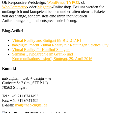
Ob Responsive Webdesign,
WordPress
,
TYPO3
, ob
WooCommerce
- oder
Magento
-Onlineshop. Bei uns werden Sie
umfangreich und kompetent beraten und erhalten niemals Pakete
von der Stange, sondern stets eine Ihren individuellen
Anforderungen optimal entsprechende Lösung.
Blog-Artikel
Virtual Reality aus Stuttgart für BULGARI
nab|digital macht Virtual Reality für Reutlingen Science City
Virtual Reality für Kaufhof Stuttgart
Seminar „Typographie im Grafik- und
Kommunikationsdesign“, Stuttgart, 29. April 2016
Kontakt
nab|digital – web + design + vr
Curiestraße 2 (im „STEP 1“)
70563 Stuttgart
Tel.: +49 711 6741493
Fax: +49 711 6741495
E-Mail:
mail@nab-digital.de