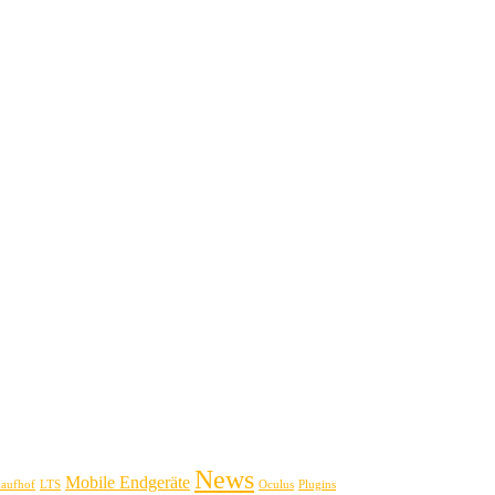
News
Mobile Endgeräte
aufhof
LTS
Oculus
Plugins