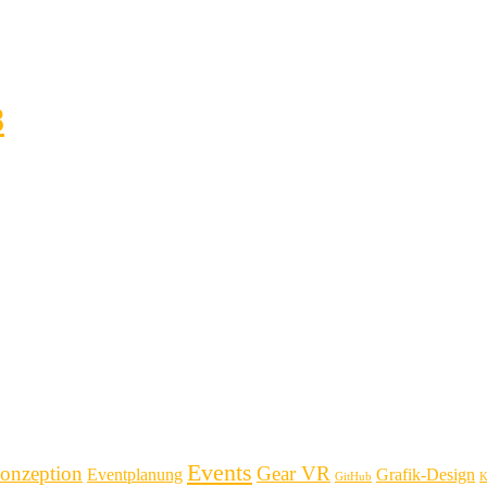
8
Events
onzeption
Gear VR
Eventplanung
Grafik-Design
GitHub
K