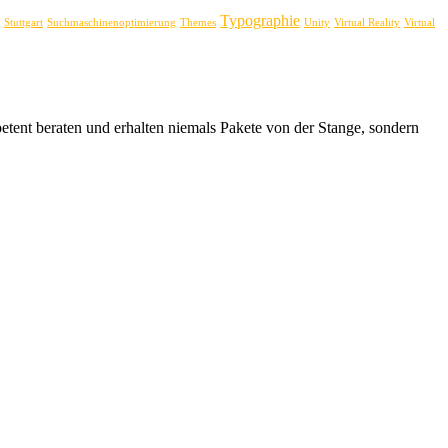
Typographie
Stuttgart
Suchmaschinenoptimierung
Themes
Unity
Virtual Reality
Virtual
tent beraten und erhalten niemals Pakete von der Stange, sondern