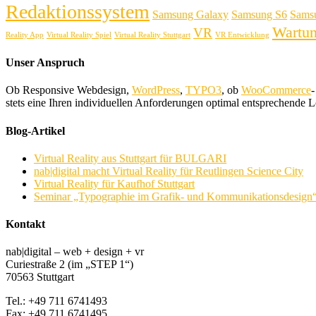
Redaktionssystem
Samsung Galaxy
Samsung S6
Sams
Wartu
VR
Reality App
Virtual Reality Spiel
Virtual Reality Stuttgart
VR Entwicklung
Unser Anspruch
Ob Responsive Webdesign,
WordPress
,
TYPO3
, ob
WooCommerce
-
stets eine Ihren individuellen Anforderungen optimal entsprechende 
Blog-Artikel
Virtual Reality aus Stuttgart für BULGARI
nab|digital macht Virtual Reality für Reutlingen Science City
Virtual Reality für Kaufhof Stuttgart
Seminar „Typographie im Grafik- und Kommunikationsdesign“, 
Kontakt
nab|digital – web + design + vr
Curiestraße 2 (im „STEP 1“)
70563 Stuttgart
Tel.: +49 711 6741493
Fax: +49 711 6741495