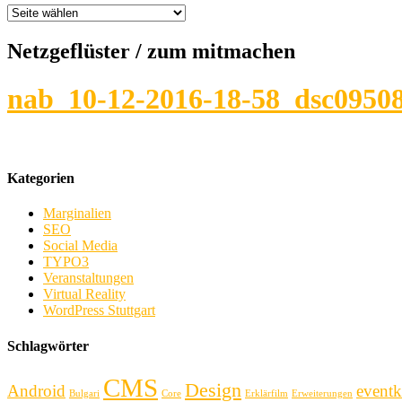
Netzgeflüster
/ zum mitmachen
nab_10-12-2016-18-58_dsc0950
Kategorien
Marginalien
SEO
Social Media
TYPO3
Veranstaltungen
Virtual Reality
WordPress Stuttgart
Schlagwörter
CMS
Design
Android
eventk
Bulgari
Core
Erklärfilm
Erweiterungen