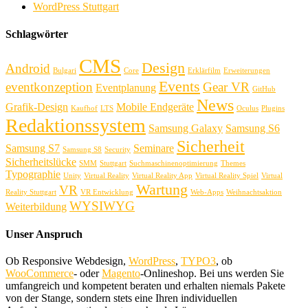
WordPress Stuttgart
Schlagwörter
CMS
Design
Android
Bulgari
Core
Erklärfilm
Erweiterungen
Events
eventkonzeption
Gear VR
Eventplanung
GitHub
News
Grafik-Design
Mobile Endgeräte
Kaufhof
LTS
Oculus
Plugins
Redaktionssystem
Samsung Galaxy
Samsung S6
Sicherheit
Samsung S7
Seminare
Samsung S8
Security
Sicherheitslücke
SMM
Stuttgart
Suchmaschinenoptimierung
Themes
Typographie
Unity
Virtual Reality
Virtual Reality App
Virtual Reality Spiel
Virtual
Wartung
VR
Reality Stuttgart
VR Entwicklung
Web-Apps
Weihnachtsaktion
WYSIWYG
Weiterbildung
Unser Anspruch
Ob Responsive Webdesign,
WordPress
,
TYPO3
, ob
WooCommerce
- oder
Magento
-Onlineshop. Bei uns werden Sie
umfangreich und kompetent beraten und erhalten niemals Pakete
von der Stange, sondern stets eine Ihren individuellen